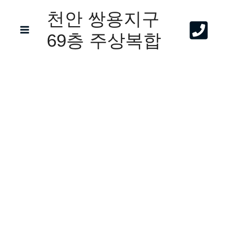
콘
천안 쌍용지구
텐
69층 주상복합
츠
로
건
너
뛰
기